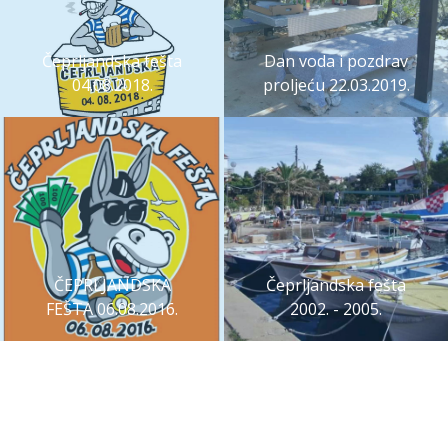
Čeprljandska fešta
Dan voda i pozdrav
04.08.2018.
proljeću 22.03.2019.
ČEPRLJANDSKA
Čeprljandska fešta
FEŠTA 06.08.2016.
2002. - 2005.