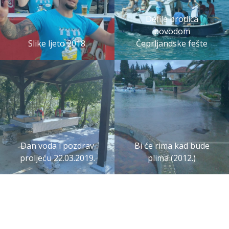
Defile brodica
povodom
Slike ljeto 2018.
Čeprljandske fešte
Dan voda i pozdrav
Bi će rima kad bude
proljeću 22.03.2019.
plima (2012.)