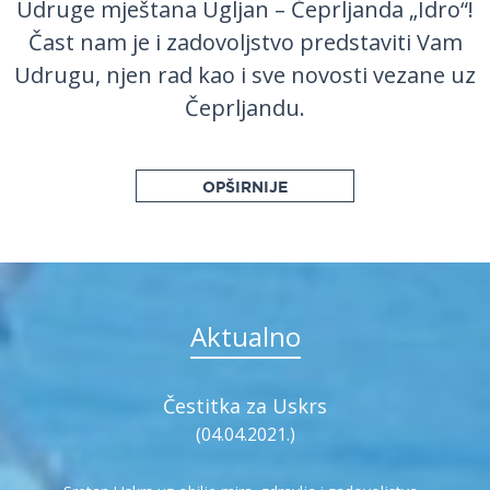
Udruge mještana Ugljan – Čeprljanda „Idro“!
Čast nam je i zadovoljstvo predstaviti Vam
Udrugu, njen rad kao i sve novosti vezane uz
Čeprljandu.
OPŠIRNIJE
Aktualno
Čestitka za Uskrs
(04.04.2021.)