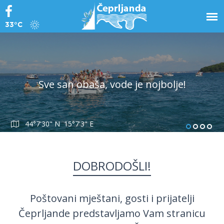
33°C
Sve san obaša, vode je nojbolje!
44°7'30" N 15°7'3" E
DOBRODOŠLI!
Poštovani mještani, gosti i prijatelji
Čeprljande predstavljamo Vam stranicu