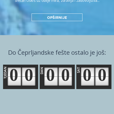
Sretan Uskrs uz obilje mira, zdravlja i zadovoljstva...
OPŠIRNIJE
Do Čeprljandske fešte ostalo je još:
0
0
0
0
0
0