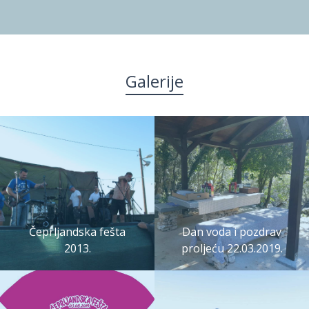
Galerije
Čeprljandska fešta
Dan voda i pozdrav
2013.
proljeću 22.03.2019.