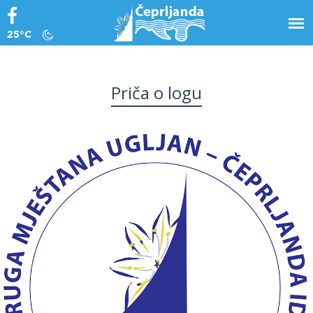
25°C
Priča o logu