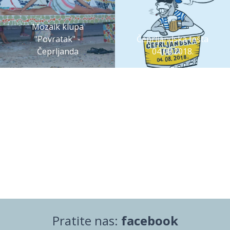
Mozaik klupa
"Povratak" -
Čeprljandska fešta
Čeprljanda
04.08.2018.
Pratite nas:
facebook