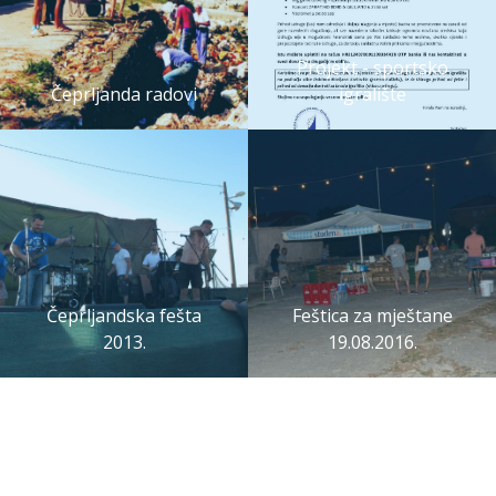
Projekt - sportsko
Čeprljanda radovi
igralište
Čeprljandska fešta
Feštica za mještane
2013.
19.08.2016.