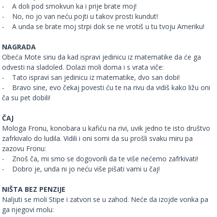
- A doli pod smokvun ka i prije brate moj!
- No, no jo van neću pojti u takov prosti kundut!
- A unda se brate moj strpi dok se ne vrotiš u tu tvoju Ameriku!
NAGRADA
Obeća Mote sinu da kad ispravi jedinicu iz matematike da će ga
odvesti na sladoled. Dolazi moli doma i s vrata viče:
- Tato ispravi san jedinicu iz matematike, dvo san dobi!
- Bravo sine, evo čekaj povesti ću te na rivu da vidiš kako ližu oni
ča su pet dobili!
ČAJ
Mologa Fronu, konobara u kafiću na rivi, uvik jedno te isto društvo
zafrkivalo do ludila. Vidili i oni somi da su prošli svaku miru pa
zazovu Fronu:
- Znoš ča, mi smo se dogovorili da te više nećemo zafrkivati!
- Dobro je, unda ni jo neću više pišati vami u čaj!
NIŠTA BEZ PENZIJE
Naljuti se moli Stipe i zatvori se u zahod. Neće da izojde vonka pa
ga njegovi molu: