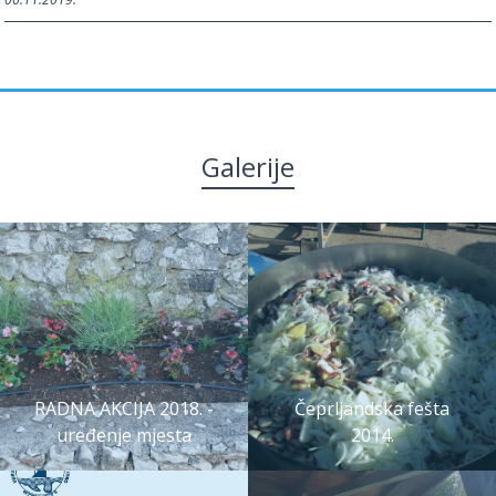
Galerije
RADNA AKCIJA 2018. -
Čeprljandska fešta
uređenje mjesta
2014.