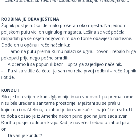
*...svaka sličnost sa stvarnim osobama je slučajna i nenamjerna...
RODBINA JE OBAVIJEŠTENA
Župnik poslije ručka ide malo prošetati oko mjesta. Na jednom
poljskom putu vidi on uginulog magarca. Lešina se već počela
raspadati pa se osjeti odgovornim da o tome obavijesti nadležne.
Dođe on u općinu i reče načelniku:
- Tamo na putu prema Kurnu nalazi se uginuli tovor. Trebalo bi ga
pokopati prije nego počne smrditi.
- A oćemo li sa popun ili bez? – upita ga zajedljivo načelnik.
- Pa vi sa vidite ča ćete, ja san mu reka prvoj rodbini – reče župnik
i otiđe.
KUNDUT
Bilo je to u vrijeme kad Ugljan nije imao vodovod pa prema tome
nisu bile uređene sanitarne prostorije. Mještani su se prali u
kajinima i maštelima, a zahod je bio van kuće – najčešće u vrtu. U
to doba došao je iz Amerike nakon puno godina Jure sada zvani
Đorđ u posjet rodnom kraju. Kad je navečer trebao u zahod pita
on:
- Di van je kundut?