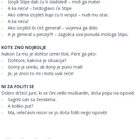
- Izojdi Stipe dati ću ti sladoled! – moli ga mater
- A ka neću! – tvrdoglavo će Stipe
- Ako odma izojdeš kupi ću ti vespu! – nudi mu otac
- A ka neću!
- Ako izojdeš bi ćeš general! – uvjeriva ga dido.
- A je general u penziji?!! – zagolica ova ponuda mologa Stipu.
KOTE ZNO NOJBOLJE
Nakon ča mu je dohtor izmiri tlok, Pere ga pito:
- Dohtore, kakova je situacija?
- Gornji je uredu, ali donji je puno mali!
- Je, je znon to mi i Kote uvik reče!
NI ZA FOLITI SE
Dobro držeći Jure, ki se čini veliki muškardin, doša popu na ispovid:
- Sagriši san sa ženskima..
- A koliko put?
- Ma, velečasni nison se jo doša foliti nego ispoviti!