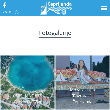
26°C
Fotogalerije
Mozaik klupa
ČEPRLJANDA IZ
"Povratak" -
ZRAKA (NOVO)
Čeprljanda