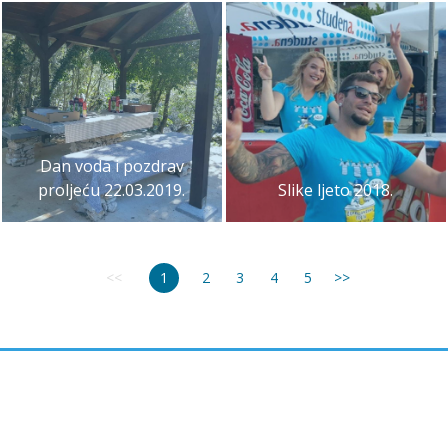
Dan voda i pozdrav
proljeću 22.03.2019.
Slike ljeto 2018.
<<
1
2
3
4
5
>>