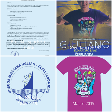
Projekt - sportsko
igralište
Događanja 2019.
Izlet NP Krka
18.05.2019.
Majice 2019.