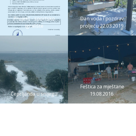
Projekt - sportsko
Dan voda i pozdrav
igralište
proljeću 22.03.2019.
Feštica za mještane
Čeprljanda u snijegu
19.08.2016.