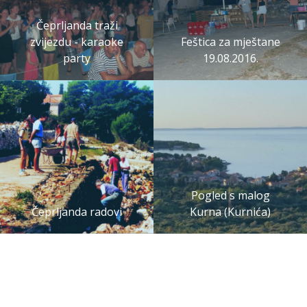
Čeprljanda traži
zvijezdu - karaoke
Feštica za mještane
party
19.08.2016.
Pogled s malog
Čeprljanda radovi
Kurna (Kurnića)