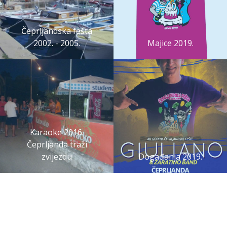
Čeprljandska fešta
2002. - 2005.
Majice 2019.
Karaoke 2016.
Čeprljanda traži
zvijezdu
Događanja 2019.