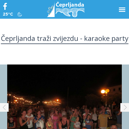
25°C
Čeprljanda traži zvijezdu - karaoke party