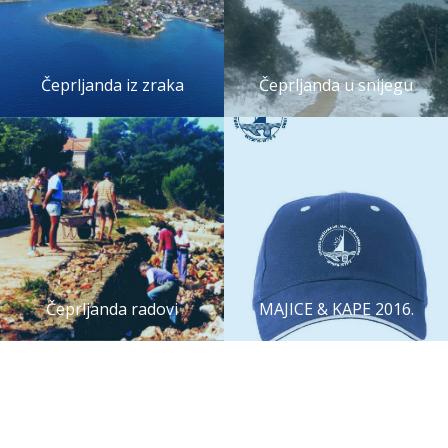
Čeprljanda iz zraka
Čeprljanda u snijegu
Čeprljanda radovi
MAJICE & KAPE 2016.