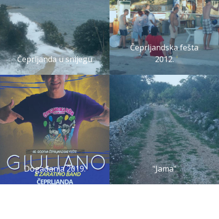
Čeprljandska fešta
Čeprljanda u snijegu
2012.
Događanja 2019.
"Jama"