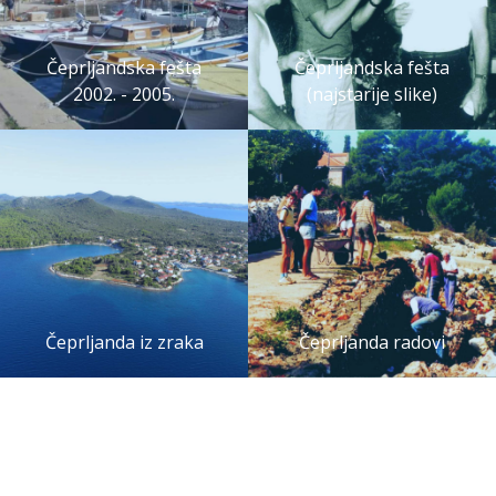
Čeprljandska fešta
Čeprljandska fešta
2002. - 2005.
(najstarije slike)
Čeprljanda iz zraka
Čeprljanda radovi