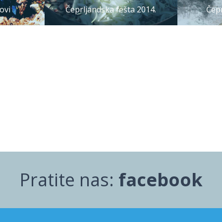
ovi
Čeprljandska fešta 2014.
Čepr
Pratite nas:
facebook