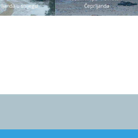
ljanda u snijegu
Čeprljanda