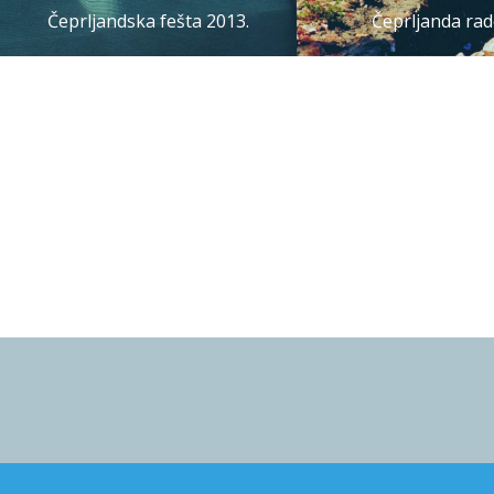
Čeprljandska fešta 2013.
Čeprljanda rad