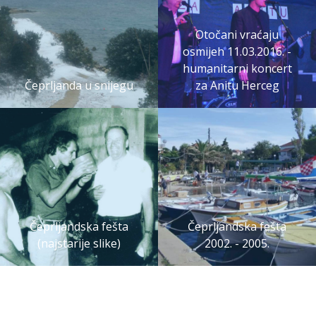
Otočani vraćaju
osmijeh 11.03.2016. -
humanitarni koncert
Čeprljanda u snijegu
za Anitu Herceg
Čeprljandska fešta
Čeprljandska fešta
(najstarije slike)
2002. - 2005.