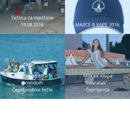
Feštica za mještane
19.08.2016.
MAJICE & KAPE 2016.
Defile brodica
Mozaik klupa
povodom
"Povratak" -
Čeprljandske fešte
Čeprljanda