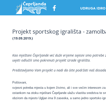
UDRUGA IDRO
Projekt sportskog igrališta - zamolb
O
UDRUZI
(19.09.2019.)
STATUT
AKCIJE/PROJ
Kao mještani Čeprljande već duže vrijeme svjesni smo potrebe z
PRIČA
uvjeti odlučili smo pokrenuti projekt izrade igrališta.
O
LOGU
Predstavljamo Vam projekt u nadi da ćete podržati naš dosadaš
Poštovani,
svjesni potreba mjesta u kojem živimo, ali i sve većim interesom za
ostankom na otoku mještani Čeprljande ulažu vlastita sredstva te sr
obzirom da mjesto Ugljan ima 9 zaseoka, a samo jedno sportsko igra