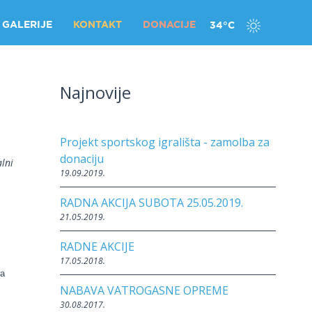
GALERIJE
KONTAKT
DONACIJE
34°C
FOTOGALERIJE
Najnovije
VIDEO
Projekt sportskog igrališta - zamolba za
donaciju
lni
ORSKA
19.09.2019.
JA
RADNA AKCIJA SUBOTA 25.05.2019.
MITI
21.05.2019.
.K.
A
RADNE AKCIJE
INA
17.05.2018.
da
RE
NABAVA VATROGASNE OPREME
IDE
30.08.2017.