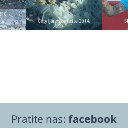
18. -
ta
Čeprljandska fešta 2014.
S
Pratite nas:
facebook