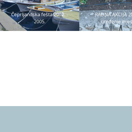
Čeprljandska fešta 2002. -
RADNA AKCIJA 20
2005.
uređenje mjes