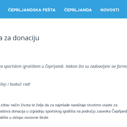
ČEPRLJANDSKA FEŠTA
ČEPRLJANDA
NOVOSTI
a za donaciju
O
ČEPRLJANDI
KAKO
DO
NAS
EKTI
ZANIMLJIVOSTI
a sportskim igralištem u Čeprljandi. Nakon što su zadovoljeni svi forma
SP
KEL
F.K.
nji i budući rad!
TER
M.N
CIM
KUŽ
 zdrav način života te želje da za najmlađe naraštaje stvorimo uvjete za
edstva donacija u izgradnju sportskog igrališta na području zaseoka Čeprljan
STO
lište u sklopu osnovne škole.
BES