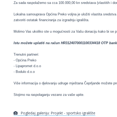
Za sada raspolažemo sa cca 100.000,00 kn sredstava (vlastitih i dona
Lokalna samouprava Općina Preko voljna je uložiti vlastita sredstva 
zatvoriti ostatak financiranja za izgradnju igrališta.
Molimo Vas ukoliko ste u mogućnosti za Vašu donaciju kako bi se proj
Istu možete uplatiti na račun HR3124070001100334418 OTP banka 
Trenutni partneri:
- Općina Preko
- Lipapromet d.o.o
- Bodulo d.o.o
Više informacija o djelovanju udruge mještana Čeprljande možete pro
Stojimo na raspolaganju vezano za vaše upite.
Pogledaj galeriju: Projekt - sportsko igralište